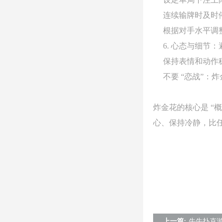
连续输牌时及时
根据对手水平调
6. 心态与细节：
保持表情和动作
不要 “恋战”：炸
炸金花的核心是 “
心、保持冷静，比
牛牛扑克游
上一篇: