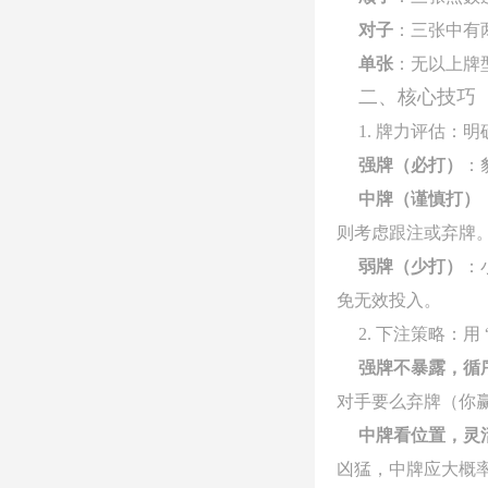
对子
：三张中有
单张
：无以上牌
二、核心技巧
1. 牌力评估：明
强牌（必打）
：
中牌（谨慎打）
则考虑跟注或弃牌
弱牌（少打）
：
免无效投入。
2. 下注策略：用
强牌不暴露，循
对手要么弃牌（你
中牌看位置，灵
凶猛，中牌应大概