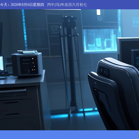
今天:
2026年8月6日星期四
丙午(马)年农历六月初七