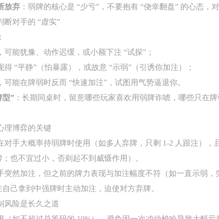
断放弃
：弱牌的核心是 “少亏”，不要抱有 “侥幸翻盘” 的心态
判断对手的 “虚实”
：
，可能犹豫、动作迟缓，或小额下注 “试探”；
得 “平静”（怕暴露），或故意 “示弱”（引诱你加注）；
，可能在牌弱时反而 “快速加注”，试图用气势逼退你。
牌型”
：长期同桌时，留意哪些玩家喜欢用弱牌诈唬，哪些只在牌
：心理博弈的关键
在对手大概率持弱牌时使用（如多人弃牌，只剩 1-2 人跟注），
牌；也不宜过小，否则起不到威慑作用）。
手突然加注，但之前的牌力表现与加注幅度不符（如一直示弱，突
在自己拿到中强牌时主动加注，迫使对方弃牌。
控制风险是长久之道
限（如不超过总筹码的 10%），避免因一次冲动梭哈导致大幅亏