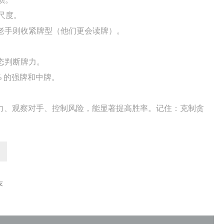
尺度。
老手则收紧牌型（他们更会读牌）。
态判断牌力。
0% 的强牌和中牌。
估牌力、观察对手、控制风险，能显著提高胜率。记住：克制贪
友