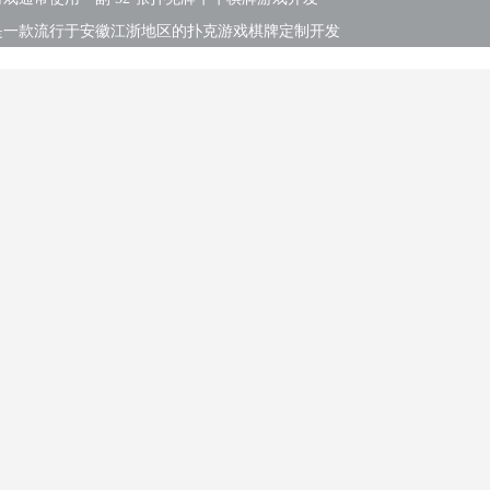
是一款流行于安徽江浙地区的扑克游戏棋牌定制开发