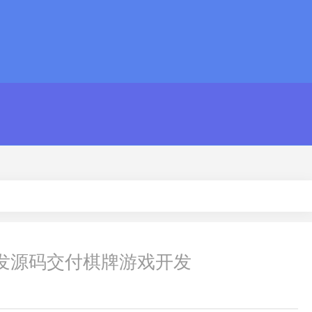
发源码交付棋牌游戏开发