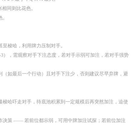
单张相同则比花色。
色。
甚至梭哈，利用牌力压制对手。
 K-K-3），需观察对手下注态度，若对手示弱可加注，若对手强势
位置有利（如最后一个行动）且对手下注少，否则建议尽早弃牌，避
接梭哈吓走对手，待底池积累到一定规模后再突然加注，迫使
决策 —— 若前位都示弱，可用中牌加注试探；若前位加注