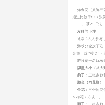
炸金花（又称三
通过比较手中 3 
一、基本打法
发牌与下注
通常 2-6 人参
游戏分轮次下注
金额）或 “梭哈”
若只剩一名玩家
牌型大小（从大
豹子
：三张点数相
顺金（同花顺）
金花
：三张同花
＞梅花＞方块）。
顺子
：三张点数连续